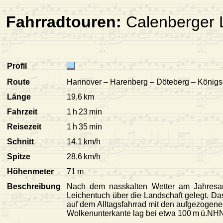
Fahrradtouren:
Calenberger 
Profil
Route
Hannover – Harenberg – Döteberg – Königs
Länge
19,6 km
Fahrzeit
1 h 23 min
Reisezeit
1 h 35 min
Schnitt
14,1 km/h
Spitze
28,6 km/h
Höhenmeter
71 m
Beschreibung
Nach dem nasskalten Wetter am Jahresa
Leichentuch über die Landschaft gelegt. Da
auf dem Alltagsfahrrad mit den aufgezogene
Wolkenunterkante lag bei etwa 100 m ü.NH