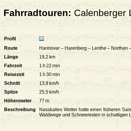
Fahrradtouren:
Calenberger 
Profil
Route
Hannover – Harenberg – Lenthe – Northen 
Länge
19,2 km
Fahrzeit
1 h 22 min
Reisezeit
1 h 30 min
Schnitt
13,9 km/h
Spitze
25,5 km/h
Höhenmeter
77 m
Beschreibung
Nasskaltes Wetter hatte einen früheren Sai
Waldwege und Schneeresten in schattigen L