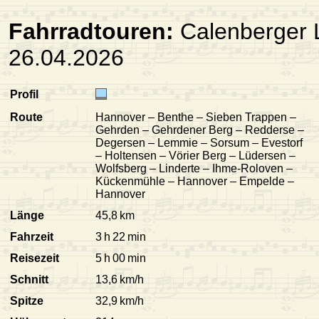
Fahrradtouren:
Calenberger 
26.04.2026
Profil
Route
Hannover – Benthe – Sieben Trappen –
Gehrden – Gehrdener Berg – Redderse –
Degersen – Lemmie – Sorsum – Evestorf
– Holtensen – Vörier Berg – Lüdersen –
Wolfsberg – Linderte – Ihme-Roloven –
Kückenmühle – Hannover – Empelde –
Hannover
Länge
45,8 km
Fahrzeit
3 h 22 min
Reisezeit
5 h 00 min
Schnitt
13,6 km/h
Spitze
32,9 km/h