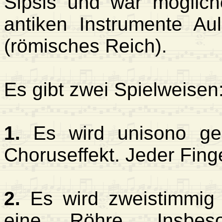
Sipsis und war möglich
antiken Instrumente Au
(römisches Reich).
Es gibt zwei Spielweisen
1.
Es wird unisono gesp
Choruseffekt. Jeder Finge
2.
Es wird zweistimmig 
eine Röhre. Insbes